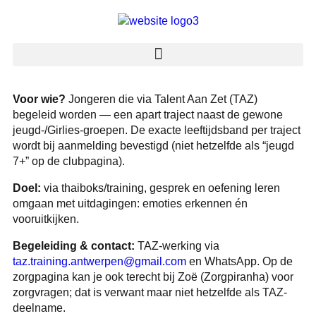
Voor wie?
Jongeren die via Talent Aan Zet (TAZ)
begeleid worden — een apart traject naast de gewone
jeugd-/Girlies-groepen. De exacte leeftijdsband per traject
wordt bij aanmelding bevestigd (niet hetzelfde als “jeugd
7+” op de clubpagina).
Doel:
via thaiboks/training, gesprek en oefening leren
omgaan met uitdagingen: emoties erkennen én
vooruitkijken.
Begeleiding & contact:
TAZ-werking via
taz.training.antwerpen@gmail.com
en WhatsApp. Op de
zorgpagina kan je ook terecht bij Zoë (Zorgpiranha) voor
zorgvragen; dat is verwant maar niet hetzelfde als TAZ-
deelname.